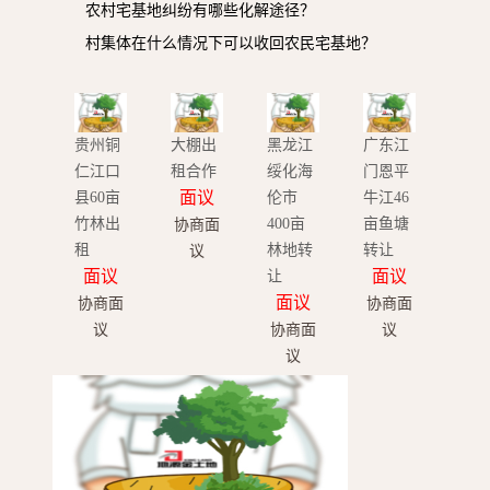
农村宅基地纠纷有哪些化解途径？
村集体在什么情况下可以收回农民宅基地？
贵州铜
大棚出
黑龙江
广东江
仁江口
租合作
绥化海
门恩平
面议
县60亩
伦市
牛江46
竹林出
400亩
亩鱼塘
协商面
租
林地转
转让
议
面议
面议
让
面议
协商面
协商面
议
协商面
议
议